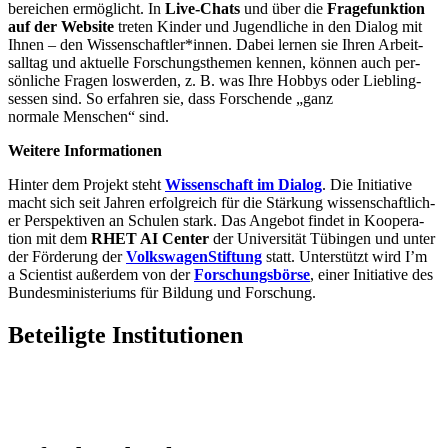
bereichen ermög­licht. In
Live-Chats
und über die
Frage­funk­tion
auf der Web­site
tre­ten Kinder und Jugend­liche in den Dia­log mit
Ihnen – den Wissenschaftler*innen. Dabei lernen sie Ihren Arbeit­
sall­tag und aktuelle Forschung­sthe­men kennen, können auch per­
sön­liche Fra­gen loswer­den, z. B. was Ihre Hobbys oder Liebling­
sessen sind. So erfahren sie, dass Forschende „ganz
nor­male Menschen“ sind.
Weit­ere Informationen
Hinter dem Pro­jekt steht
Wis­senschaft im Dia­log
. Die Ini­ti­at­ive
macht sich seit Jahren erfol­greich für die Stärkung wis­senschaft­lich­
er Per­spekt­iven an Schu­len stark. Das Ange­bot fin­d­et in Koop­er­a­
tion mit dem
RHET AI Cen­ter
der Uni­versität Tübin­gen und unter
der För­der­ung der
Volk­swa­gen­Stif­tung
statt. Unter­stützt wird I’m
a Sci­ent­ist außer­dem von der
Forschungs­börse
, ein­er Ini­ti­at­ive des
Bundesmin­is­teri­ums für Bildung und Forschung.
Beteiligte Institutionen