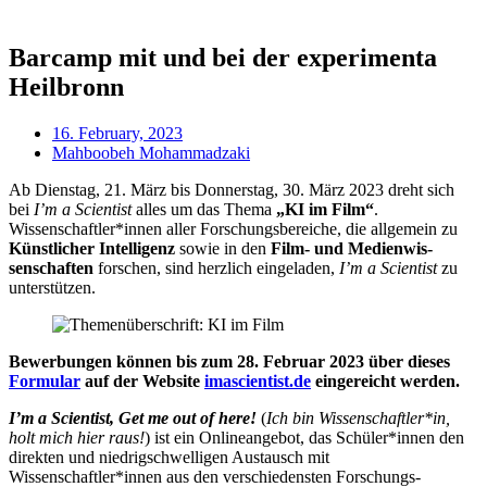
Barcamp mit und bei der experimenta
Heilbronn
16. February, 2023
Mahboobeh Mohammadzaki
Ab Dien­stag, 21. März bis Don­ner­stag, 30. März 2023 dre­ht sich
bei
I’m a Sci­ent­ist
alles um das Thema
„KI im Film“
.
Wissenschaftler*innen aller Forschungs­bereiche, die allge­mein zu
Künst­lich­er Intel­li­genz
sow­ie in den
Film- und Medi­en­wis­
senschaften
forschen, sind herz­lich ein­ge­laden,
I’m a Sci­ent­ist
zu
unterstützen.
Bew­er­bun­gen können bis zum 28. Feb­ru­ar 2023 über dieses
For­mu­lar
auf der Web­site
imascientist.de
eingereicht werden.
I’m a Sci­ent­ist, Get me out of here!
(
Ich bin Wissenschaftler*in,
holt mich hier raus!
) ist ein Onlin­eange­bot, das Schüler*innen den
direk­ten und niedrig­schwelli­gen Aus­tausch mit
Wissenschaftler*innen aus den ver­schieden­sten Forschungs­