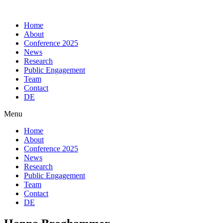
Skip
to
Home
content
About
Conference 2025
News
Research
Public Engagement
Team
Contact
DE
Menu
Home
About
Conference 2025
News
Research
Public Engagement
Team
Contact
DE