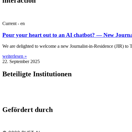
interaction
Current - en
Pour your heart out to an AI chatbot? — New Journali
We are delighted to wel­come a new Journ­al­ist-in-Res­id­ence (JIR) to 
weiterlesen »
22. September 2025
Beteiligte Institutionen
Gefördert durch