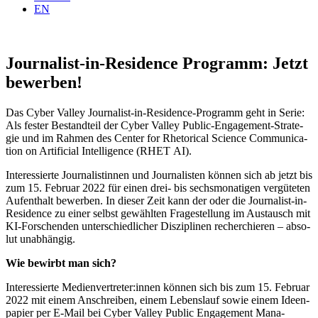
EN
Journalist-in-Residence Programm: Jetzt
bewerben!
Das Cyber Val­ley Jour­na­list-in-Resi­dence-Pro­gramm geht in Serie:
Als fes­ter Bestand­teil der Cyber Val­ley Public-Enga­ge­ment-Stra­te­
gie und im Rah­men des Cen­ter for Rhe­to­ri­cal Sci­ence Com­mu­ni­ca­
ti­on on Arti­fi­ci­al Intel­li­gence (RHET AI).
Inter­es­sier­te Jour­na­lis­tin­nen und Jour­na­lis­ten kön­nen sich ab jetzt bis
zum 15. Febru­ar 2022 für einen drei- bis sechs­mo­na­ti­gen ver­gü­te­ten
Auf­ent­halt bewer­ben. In die­ser Zeit kann der oder die Jour­na­list-in-
Resi­dence zu einer selbst gewähl­ten Fra­ge­stel­lung im Aus­tausch mit
KI-For­schen­den unter­schied­li­cher Dis­zi­pli­nen recher­chie­ren – abso­
lut unabhängig.
Wie bewirbt man sich?
Inter­es­sier­te Medienvertreter:innen kön­nen sich bis zum 15. Febru­ar
2022 mit einem Anschrei­ben, einem Lebens­lauf sowie einem Ideen­
pa­pier per E‑Mail bei Cyber Val­ley Public Enga­ge­ment Mana­