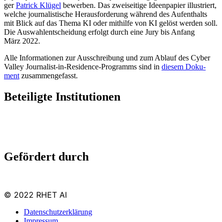
ger
Patrick Klü­gel
bewer­ben. Das zwei­sei­ti­ge Ideen­pa­pier illus­triert,
wel­che jour­na­lis­ti­sche Her­aus­for­de­rung wäh­rend des Auf­ent­halts
mit Blick auf das The­ma KI oder mit­hil­fe von KI gelöst wer­den soll.
Die Aus­wahl­ent­schei­dung erfolgt durch eine Jury bis Anfang
März 2022.
Alle Infor­ma­tio­nen zur Aus­schrei­bung und zum Ablauf des Cyber
Val­ley Jour­na­list-in-Resi­dence-Pro­gramms sind in
die­sem Doku­
ment
zusammengefasst.
Beteiligte Institutionen
Gefördert durch
© 2022 RHET AI
Datenschutzerklärung
Impressum