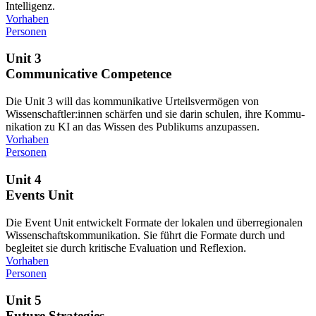
Intelligenz.
Vor­ha­ben
Per­so­nen
Unit 3
Communicative Competence
Die Unit 3 will das kom­mu­ni­ka­ti­ve Urteils­ver­mö­gen von
Wissenschaftler:innen schär­fen und sie dar­in schu­len, ihre Kom­mu­
ni­ka­ti­on zu KI an das Wis­sen des Publi­kums anzupassen.
Vor­ha­ben
Per­so­nen
Unit 4
Events Unit
Die Event Unit ent­wi­ckelt For­ma­te der loka­len und über­re­gio­na­len
Wis­sen­schafts­kom­mu­ni­ka­ti­on. Sie führt die For­ma­te durch und
beglei­tet sie durch kri­ti­sche Eva­lua­ti­on und Reflexion.
Vor­ha­ben
Per­so­nen
Unit 5
Future Strategies