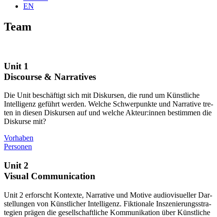
EN
Team
Unit 1
Discourse & Narratives
Die Unit beschäf­tigt sich mit Dis­kur­sen, die rund um Künst­li­che
Intel­li­genz geführt wer­den. Wel­che Schwer­punk­te und Nar­ra­ti­ve tre­
ten in die­sen Dis­kur­sen auf und wel­che Akteur:innen bestim­men die
Dis­kur­se mit?
Vor­ha­ben
Per­so­nen
Unit 2
Visual Communication
Unit 2 erforscht Kon­tex­te, Nar­ra­ti­ve und Moti­ve audio­vi­su­el­ler Dar­
stel­lun­gen von Künst­li­cher Intel­li­genz. Fik­tio­na­le Insze­nie­rungs­stra­
te­gien prä­gen die gesell­schaft­li­che Kom­mu­ni­ka­ti­on über Künst­li­che