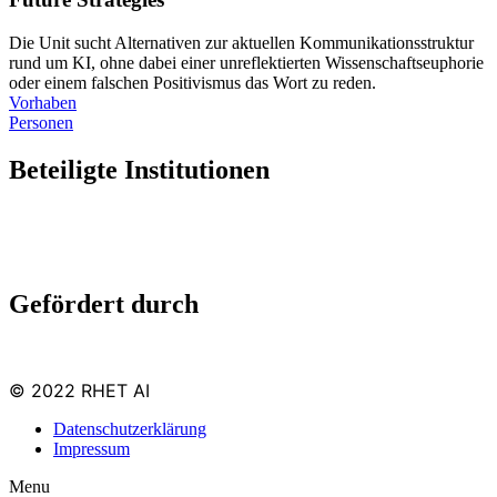
Die Unit sucht Alter­na­ti­ven zur aktu­el­len Kom­mu­ni­ka­ti­ons­struk­tur
rund um KI, ohne dabei einer unre­flek­tier­ten Wis­sen­schafts­eu­pho­rie
oder einem fal­schen Posi­ti­vis­mus das Wort zu reden.
Vor­ha­ben
Per­so­nen
Beteiligte Institutionen
Gefördert durch
© 2022 RHET AI
Datenschutzerklärung
Impressum
Menu