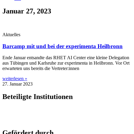
Januar 27, 2023
Aktuelles
Barcamp mit und bei der experimenta Heilbronn
Ende Janu­ar ent­sand­te das RHET AI Cen­ter eine klei­ne Dele­ga­ti­on
aus Tübin­gen und Karls­ru­he zur expe­ri­men­ta in Heil­bronn. Vor Ort
erwar­te­ten uns bereits die Vertreter:innen
weiterlesen »
27. Januar 2023
Beteiligte Institutionen
Gefördert durch