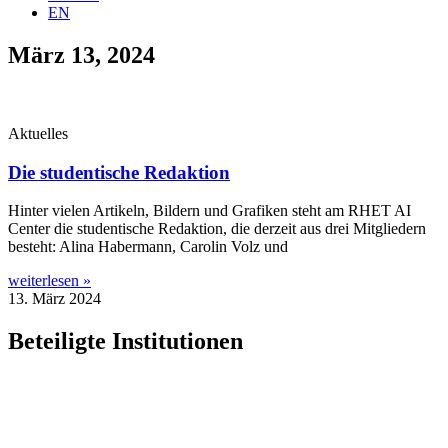
EN
März 13, 2024
Aktuelles
Die studentische Redaktion
Hin­ter vie­len Arti­keln, Bil­dern und Gra­fi­ken steht am RHET AI
Cen­ter die stu­den­ti­sche Redak­ti­on, die der­zeit aus drei Mit­glie­dern
besteht: Ali­na Haber­mann, Caro­lin Volz und
weiterlesen »
13. März 2024
Beteiligte Institutionen