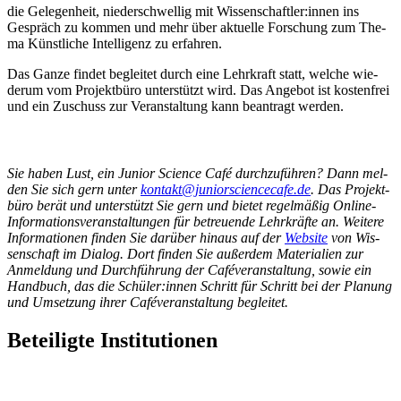
die Gele­gen­heit, nie­der­schwel­lig mit Wissenschaftler:innen ins
Gespräch zu kom­men und mehr über aktu­el­le For­schung zum The­
ma Künst­li­che Intel­li­genz zu erfahren.
Das Gan­ze fin­det beglei­tet durch eine Lehr­kraft statt, wel­che wie­
der­um vom Pro­jekt­bü­ro unter­stützt wird. Das Ange­bot ist kos­ten­frei
und ein Zuschuss zur Ver­an­stal­tung kann bean­tragt werden.
Sie haben Lust, ein Juni­or Sci­ence Café durch­zu­füh­ren? Dann mel­
den Sie sich gern unter
kontakt@juniorsciencecafe.de
. Das Pro­jekt­
bü­ro berät und unter­stützt Sie gern und bie­tet regel­mä­ßig Online-
Infor­ma­ti­ons­ver­an­stal­tun­gen für betreu­en­de Lehr­kräf­te an. Wei­te­re
Infor­ma­tio­nen fin­den Sie dar­über hin­aus auf der
Web­site
von Wis­
sen­schaft im Dia­log. Dort fin­den Sie außer­dem Mate­ria­li­en zur
Anmel­dung und Durch­füh­rung der Café­ver­an­stal­tung, sowie ein
Hand­buch, das die Schüler:innen Schritt für Schritt bei der Pla­nung
und Umset­zung ihrer Café­ver­an­stal­tung begleitet.
Beteiligte Institutionen