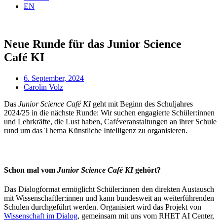
EN
Neue Runde für das Junior Science
Café KI
6. September, 2024
Carolin Volz
Das
Juni­or Sci­ence Café KI
geht mit Beginn des Schul­jah­res
2024/25 in die nächs­te Run­de: Wir suchen enga­gier­te Schüler:innen
und Lehr­kräf­te, die Lust haben, Café­ver­an­stal­tun­gen an ihrer Schu­le
rund um das The­ma Künst­li­che Intel­li­genz zu organisieren.
Schon mal vom
Junior Science Café KI
gehört?
Das Dia­log­for­mat ermög­licht Schüler:innen den direk­ten Aus­tausch
mit Wissenschaftler:innen und kann bun­des­weit an wei­ter­füh­ren­den
Schu­len durch­ge­führt wer­den. Orga­ni­siert wird das Pro­jekt von
Wis­sen­schaft im Dia­log
, gemein­sam mit uns vom RHET AI Cen­ter,