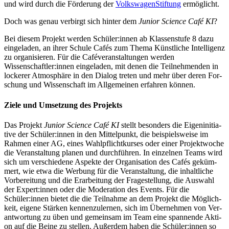
und wird durch die För­de­rung der
Volks­wa­gen­Stif­tung
ermöglicht.
Doch was genau ver­birgt sich hin­ter dem
Juni­or Sci­ence Café KI
?
Bei die­sem Pro­jekt wer­den Schüler:innen ab Klas­sen­stu­fe 8 dazu
ein­ge­la­den, an ihrer Schu­le Cafés zum The­ma Künst­li­che Intel­li­genz
zu orga­ni­sie­ren. Für die Café­ver­an­stal­tun­gen wer­den
Wissenschaftler:innen ein­ge­la­den, mit denen die Teil­neh­men­den in
locke­rer Atmo­sphä­re in den Dia­log tre­ten und mehr über deren For­
schung und Wis­sen­schaft im All­ge­mei­nen erfah­ren können.
Ziele und Umsetzung des Projekts
Das Pro­jekt
Juni­or Sci­ence Café KI
stellt beson­ders die Eigen­in­itia­
ti­ve der Schüler:innen in den Mit­tel­punkt, die bei­spiels­wei­se im
Rah­men einer AG, eines Wahl­pflicht­kur­ses oder einer Pro­jekt­wo­che
die Ver­an­stal­tung pla­nen und durch­füh­ren. In ein­zel­nen Teams wird
sich um ver­schie­de­ne Aspek­te der Orga­ni­sa­ti­on des Cafés geküm­
mert, wie etwa die Wer­bung für die Ver­an­stal­tung, die inhalt­li­che
Vor­be­rei­tung und die Erar­bei­tung der Fra­ge­stel­lung, die Aus­wahl
der Expert:innen oder die Mode­ra­ti­on des Events. Für die
Schüler:innen bie­tet die die Teil­nah­me an dem Pro­jekt die Mög­lich­
keit, eige­ne Stär­ken ken­nen­zu­ler­nen, sich im Über­neh­men von Ver­
ant­wor­tung zu üben und gemein­sam im Team eine span­nen­de Akti­
on auf die Bei­ne zu stel­len. Außer­dem haben die Schüler:innen so