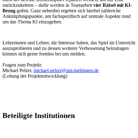
zurück­zu­keh­ren – dafür wer­den in Team­ar­beit
vier Rät­sel mit KI-
Bezug
gelöst. Ganz neben­bei erge­ben sich hier­bei zahl­rei­che
Anknüp­fungs­punk­te, um fach­spe­zi­fisch auf zen­tra­le Aspek­te rund
um das The­ma KI einzugehen.
Leh­re­rin­nen und Leh­rer, die Inter­es­se haben, das Spiel im Unter­richt
aus­zu­pro­bie­ren und zu des­sen wei­te­rer Ver­bes­se­rung bei­zu­tra­gen
kön­nen sich ger­ne form­los bei uns mel­den.
Fra­gen zum Pro­jekt:
Micha­el Pel­zer,
michael.pelzer@uni-tuebingen.de
(Lei­tung der Projektentwicklung)
Beteiligte Institutionen