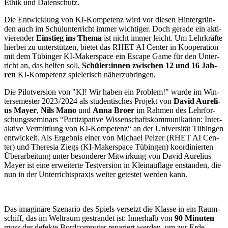
Ethik und Datenschutz.
Die Ent­wick­lung von KI-Kom­pe­tenz wird vor die­sen Hin­ter­grün­
den auch im Schul­un­ter­richt immer wich­ti­ger. Doch gera­de ein akti­
vie­ren­der
Ein­stieg ins The­ma
ist nicht immer leicht. Um Lehr­kräf­te
hier­bei zu unter­stüt­zen, bie­tet das RHET AI Cen­ter in Koope­ra­ti­on
mit dem Tübin­ger KI-Maker­space ein Escape Game für den Unter­
richt an, das hel­fen soll,
Schüler:innen zwi­schen 12 und 16 Jah­
ren
KI-Kom­pe­tenz spie­le­risch näherzubringen.
Die Pilot­ver­si­on von "KI! Wir haben ein Pro­blem!" wur­de im Win­
ter­se­mes­ter 2023 / 2024 als stu­den­ti­sches Pro­jekt von
David Aure­li­
us May­er
,
Nils Mano
und
Anna Broer
im Rah­men des Lehr­for­
schungs­se­mi­nars “Par­ti­zi­pa­ti­ve Wis­sen­schafts­kom­mu­ni­ka­ti­on: Inter­
ak­ti­ve Ver­mitt­lung von KI-Kom­pe­tenz“ an der Uni­ver­si­tät Tübin­gen
ent­wi­ckelt. Als Ergeb­nis einer von Micha­el Pel­zer (RHET AI Cen­
ter) und The­re­sia Ziegs (KI-Maker­space Tübin­gen) koor­di­nier­ten
Über­ar­bei­tung unter beson­de­rer Mit­wir­kung von David Aure­li­us
May­er ist eine erwei­ter­te Test­ver­si­on in Klein­auf­la­ge enstan­den, die
nun in der Unter­richts­pra­xis wei­ter getes­tet wer­den kann.
Das ima­gi­nä­re Sze­na­rio des Spiels ver­setzt die Klas­se in ein Raum­
schiff, das im Welt­raum gestran­det ist: Inner­halb von
90 Minu­ten
muss der defek­te Bord­com­pu­ter repa­riert wer­den, um zur Erde