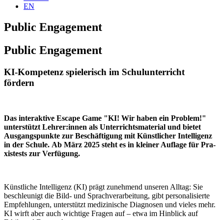
EN
Public Engagement
Public Engagement
KI-Kompetenz spielerisch im Schulunterricht
fördern
Das inter­ak­ti­ve Escape Game "KI! Wir haben ein Pro­blem!"
unter­stützt Lehrer:innen als Unter­richts­ma­te­ri­al und bie­tet
Aus­gangs­punk­te zur Beschäf­ti­gung mit Künst­li­cher Intel­li­genz
in der Schu­le.
Ab März 2025 steht es in klei­ner Auf­la­ge für Pra­
xis­tests zur Verfügung.
Künst­li­che Intel­li­genz (KI) prägt zuneh­mend unse­ren All­tag: Sie
beschleu­nigt die Bild- und Sprach­ver­ar­bei­tung, gibt per­so­na­li­sier­te
Emp­feh­lun­gen, unter­stützt medi­zi­ni­sche Dia­gno­sen und vie­les mehr.
KI wirft aber auch wich­ti­ge Fra­gen auf – etwa im Hin­blick auf