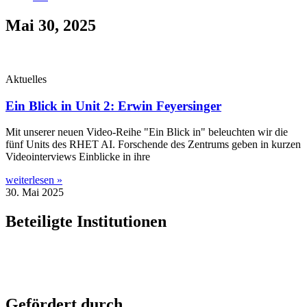
Mai 30, 2025
Aktuelles
Ein Blick in Unit 2: Erwin Feyersinger
Mit unse­rer neu­en Video-Rei­he "Ein Blick in" beleuch­ten wir die
fünf Units des RHET AI. For­schen­de des Zen­trums geben in kur­zen
Video­in­ter­views Ein­bli­cke in ihre
weiterlesen »
30. Mai 2025
Beteiligte Institutionen
Gefördert durch