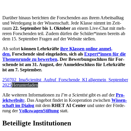
Dar­über hin­aus berich­ten die For­schen­den aus ihrem Arbeits­all­tag
und Wer­de­gang in der Wis­sen­schaft. Jede Klas­se nimmt im Zeit­
raum
22. Sep­tem­ber bis 1. Okto­ber
an einem Live-Chat mit meh­
re­ren For­schen­den teil. Zudem dür­fen die Schüler*innen bereits ab
dem 15. Sep­tem­ber Fra­gen auf der Web­site stellen.
Ab sofort
kön­nen Lehr­kräf­te
ihre Klas­sen online anmel­
den.
For­schen­de sind ein­ge­la­den, sich als
Expert*innen für die
The­men­run­de zu bewer­ben
. Der Bewer­bungs­schluss für For­
schen­de ist am 31. August, der Anmel­de­schluss für Lehr­kräf­te
ist am 7. September.
250702_ImaScienitst_Aufruf_Forschende_KI allgemein_September
2025
Her­un­ter­la­den
Alle wei­te­ren Infor­ma­tio­nen zu
I’m a Sci­en­tist
gibt es auf der
Pro­
jekt­web­sit
e
. Das Ange­bot fin­det in Koope­ra­ti­on zwi­schen
Wis­sen­
schaft im Dia­log
mit dem
RHET AI Cen­ter
und unter der För­de­
rung der
Volks­wa­gen­Stif­tung
statt.
Beteiligte Institutionen