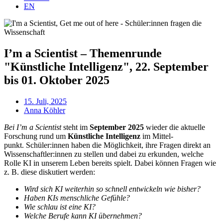
EN
I’m a Scientist – Themenrunde
"Künstliche Intelligenz", 22. September
bis 01. Oktober 2025
15. Juli, 2025
Anna Köhler
Bei I’m a Sci­en­tist
steht im
Sep­tem­ber 2025
wie­der die aktu­el­le
For­schung rund um
Künst­li­che Intel­li­genz
im Mit­tel­
punkt. Schüler:innen haben die Mög­lich­keit, ihre Fra­gen direkt an
Wissenschaftler:innen zu stel­len und dabei zu erkun­den, wel­che
Rol­le KI in unse­rem Leben bereits spielt. Dabei kön­nen Fra­gen wie
z. B. die­se dis­ku­tiert werden:
Wird sich KI wei­ter­hin so schnell ent­wi­ckeln wie bisher?
Haben KIs mensch­li­che Gefühle?
Wie schlau ist eine KI?
Wel­che Beru­fe kann KI übernehmen?