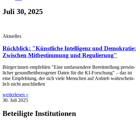
Juli 30, 2025
Aktuelles
Rückblick: "Künstliche Intelligenz und Demokratie:
Zwischen Mitbestimmung und Regulierung"
Bürger:innen emp­feh­len "Eine umfas­sen­de­re Bereit­stel­lung per­sön­
li­cher gesund­heit­be­zo­ge­ner Daten für die KI-For­­schung" – das ist
eine Emp­feh­lung, der sich vie­le Men­schen auf Anhieb wahr­schein­
lich nicht anschließen
weiterlesen »
30. Juli 2025
Beteiligte Institutionen