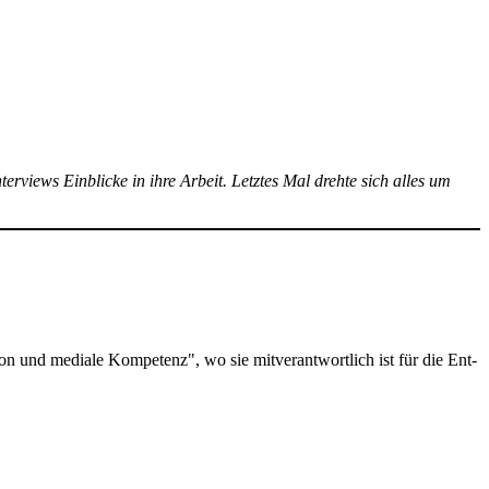
­views Ein­bli­cke in ihre Arbeit. Letz­tes Mal dreh­te sich alles um
i­on und media­le Kom­pe­tenz", wo sie mit­ver­ant­wort­lich ist für die Ent­