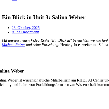
Ein Blick in Unit 3: Salina Weber
28. Oktober, 2025
Alina Habermann
Mit unse­rer neu­en Video-Rei­he "Ein Blick in" beleuch­ten wir die fünf 
Micha­el Pel­zer
und sei­ne For­schung.
Heu­te geht es wei­ter mit Sali­n
alina Weber
li­na Weber ist wis­sen­schaft­li­che Mit­ar­bei­te­rin am RHET AI Cen­ter und
ick­lung und Leh­re von Fort­bil­dungs­for­ma­ten zur Wissenschaftskommu