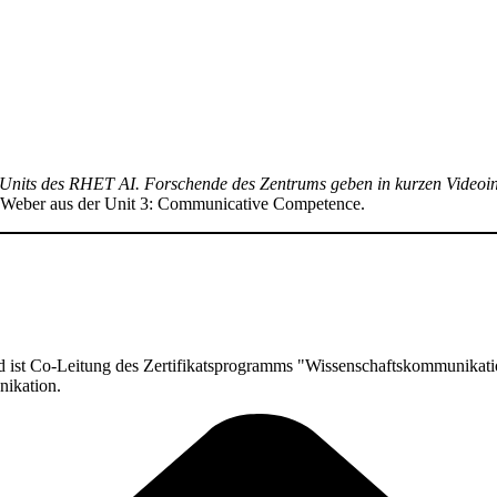
Units des RHET AI. For­schen­de des Zen­trums geben in kur­zen Video­in­ter
a Weber aus der Unit 3: Com­mu­ni­ca­ti­ve Competence.
 ist Co-Lei­tung des Zer­ti­fi­kats­pro­gramms "Wis­sen­schafts­kom­mu­ni­ka­t
nikation.