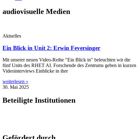
audiovisuelle Medien
Aktuelles
Ein Blick in Unit 2: Erwin Feyersinger
Mit unse­rer neu­en Video-Rei­he "Ein Blick in" beleuch­ten wir die
fünf Units des RHET AI. For­schen­de des Zen­trums geben in kur­zen
Video­in­ter­views Ein­bli­cke in ihre
weiterlesen »
30. Mai 2025
Beteiligte Institutionen
Gefördert durch