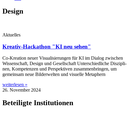
Design
Aktuelles
Kreativ-Hackathon "KI neu sehen"
Co-Krea­ti­on neu­er Visua­li­sie­run­gen für KI im Dia­log zwi­schen
Wis­sen­schaft, Design und Gesell­schaft Unter­schied­li­che Dis­zi­pli­
nen, Kom­pe­ten­zen und Per­spek­ti­ven zusam­men­brin­gen, um
gemein­sam neue Bil­der­wel­ten und visu­el­le Metaphern
weiterlesen »
26. November 2024
Beteiligte Institutionen