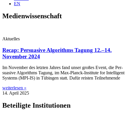
EN
Medienwissenschaft
Aktuelles
Recap: Persuasive Algorithms Tagung 12.–14.
November 2024
Im Novem­ber des letz­ten Jah­res fand unser gro­ßes Event, die Per­
sua­si­ve Algo­rith­ms Tagung, im Max-Planck-Ins­ti­­tu­­te for Intel­li­gent
Sys­tems (MPI-IS) in Tübin­gen statt. Dafür reis­ten Teilnehmende
weiterlesen »
14. April 2025
Beteiligte Institutionen