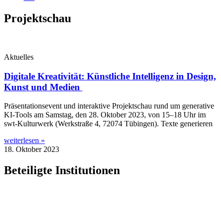
Projektschau
Aktuelles
Digitale Kreativität: Künstliche Intelligenz in Design,
Kunst und Medien
Prä­sen­ta­ti­ons­e­vent und inter­ak­ti­ve Pro­jekt­schau rund um gene­ra­ti­ve
KI-Tools am Sams­tag, den 28. Okto­ber 2023, von 15–18 Uhr im
swt-Kul­­tur­­werk (Werk­stra­ße 4, 72074 Tübin­gen). Tex­te generieren
weiterlesen »
18. Oktober 2023
Beteiligte Institutionen