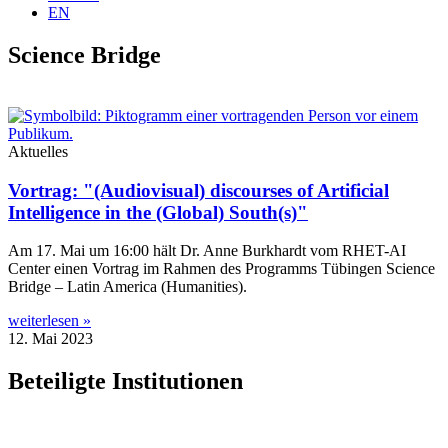
EN
Science Bridge
Aktuelles
Vortrag: "(Audiovisual) discourses of Artificial
Intelligence in the (Global) South(s)"
Am 17. Mai um 16:00 hält Dr. Anne Burk­hardt vom RHET-AI
Cen­ter einen Vor­trag im Rah­men des Pro­gramms Tübin­gen Sci­ence
Bridge – Latin Ame­ri­ca (Huma­ni­ties).
weiterlesen »
12. Mai 2023
Beteiligte Institutionen