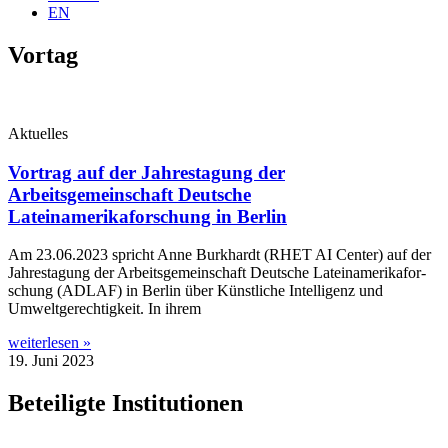
EN
Vortag
Aktuelles
Vortrag auf der Jahrestagung der
Arbeitsgemeinschaft Deutsche
Lateinamerikaforschung in Berlin
Am 23.06.2023 spricht Anne Burk­hardt (RHET AI Cen­ter) auf der
Jah­res­ta­gung der Arbeits­ge­mein­schaft Deut­sche Latein­ame­ri­ka­for­
schung (ADLAF) in Ber­lin über Künst­li­che Intel­li­genz und
Umwelt­ge­rech­tig­keit. In ihrem
weiterlesen »
19. Juni 2023
Beteiligte Institutionen