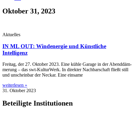
Oktober 31, 2023
Aktuelles
IN ML OUT: Windenergie und Künstliche
Intelligenz
Frei­tag, der 27. Okto­ber 2023. Eine küh­le Gara­ge in der Abend­däm­
me­rung – das swt-Kul­­tur­­Werk. In direk­ter Nach­bar­schaft fließt still
und unschein­bar der Neckar. Eine einsame
weiterlesen »
31. Oktober 2023
Beteiligte Institutionen