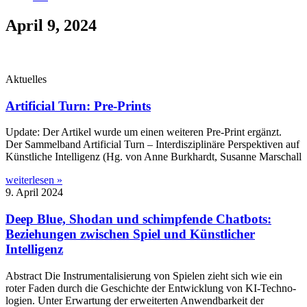
April 9, 2024
Aktuelles
Artificial Turn: Pre-Prints
Update: Der Arti­kel wur­de um einen wei­te­ren Pre-Print ergänzt.
Der Sam­mel­band Arti­fi­ci­al Turn – Inter­dis­zi­pli­nä­re Per­spek­ti­ven auf
Künst­li­che Intel­li­genz (Hg. von Anne Burk­hardt, Susan­ne Marschall
weiterlesen »
9. April 2024
Deep Blue, Shodan und schimpfende Chatbots:
Beziehungen zwischen Spiel und Künstlicher
Intelligenz
Abs­tract Die Instru­men­ta­li­sie­rung von Spie­len zieht sich wie ein
roter Faden durch die Geschich­te der Ent­wick­lung von KI-Tech­­no­­
lo­­gien. Unter Erwar­tung der erwei­ter­ten Anwend­bar­keit der