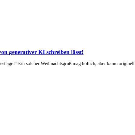
n generativer KI schreiben lässt!
­ta­ge!" Ein sol­cher Weih­nachts­gruß mag höf­lich, aber kaum ori­gi­nell 