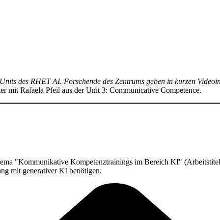
Units des RHET AI. For­schen­de des Zen­trums geben in kur­zen Video­in­ter
ter mit Rafae­la Pfeil aus der Unit 3: Com­mu­ni­ca­ti­ve Competence.
Kom­mu­ni­ka­ti­ve Kom­pe­tenz­trai­nings im Bereich KI" (Arbeits­ti­tel). I
ng mit gene­ra­ti­ver KI benötigen.