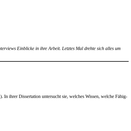
­views Ein­bli­cke in ihre Arbeit. Letz­tes Mal dreh­te sich alles um
n ihrer Dis­ser­ta­ti­on unter­sucht sie, wel­ches Wis­sen, wel­che Fähig­