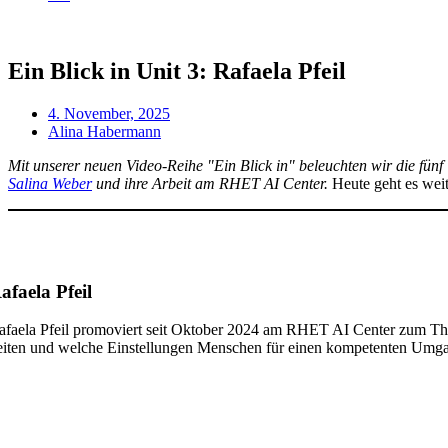
Ein Blick in Unit 3: Rafaela Pfeil
4. November, 2025
Alina Habermann
Mit unse­rer neu­en Video-Rei­he "Ein Blick in" beleuch­ten wir die fünf 
Sali­na Weber
und ihre Arbeit am RHET AI Cen­ter.
Heu­te geht es wei­
afaela Pfeil
fae­la Pfeil pro­mo­viert seit Okto­ber 2024 am RHET AI Cen­ter zum The­ma "
ei­ten und wel­che Ein­stel­lun­gen Men­schen für einen kom­pe­ten­ten Umga