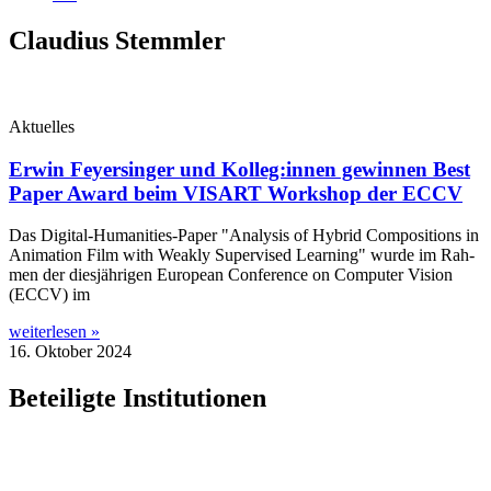
Claudius Stemmler
Aktuelles
Erwin Feyersinger und Kolleg:innen gewinnen Best
Paper Award beim VISART Workshop der ECCV
Das Digi­­tal-Huma­­ni­­ties-Paper "Ana­ly­sis of Hybrid Com­po­si­ti­ons in
Ani­ma­ti­on Film with Weak­ly Super­vi­sed Lear­ning" wur­de im Rah­
men der dies­jäh­ri­gen Euro­pean Con­fe­rence on Com­pu­ter Visi­on
(ECCV) im
weiterlesen »
16. Oktober 2024
Beteiligte Institutionen