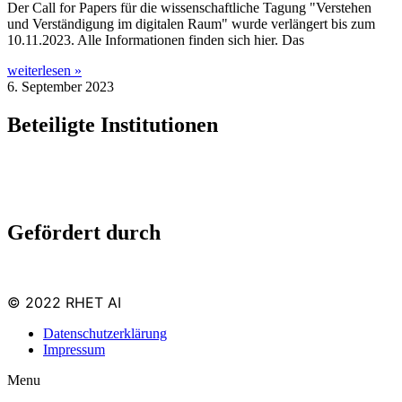
Der Call for Papers für die wis­sen­schaft­li­che Tagung "Ver­ste­hen
und Ver­stän­di­gung im digi­ta­len Raum" wur­de ver­län­gert bis zum
10.11.2023. Alle Infor­ma­tio­nen fin­den sich hier. Das
weiterlesen »
6. September 2023
Beteiligte Institutionen
Gefördert durch
© 2022 RHET AI
Datenschutzerklärung
Impressum
Menu