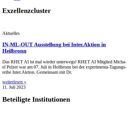
Exzellenzcluster
Aktuelles
IN-ML-OUT Ausstellung bei Inter.Aktion in
Heilbronn
Das RHET AI ist mal wie­der unter­wegs! RHET AI Mit­glied Micha­
el Pel­zer war am 07. Juli in Heil­bronn bei der expe­ri­­men­­ta-Tagungs­­­
rei­he Inter.Aktion. Gemein­sam mit Dr.
weiterlesen »
11. Juli 2023
Beteiligte Institutionen