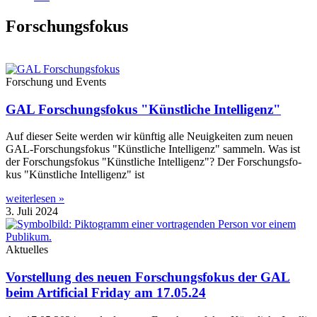
Forschungsfokus
Forschung und Events
GAL Forschungsfokus "Künstliche Intelligenz"
Auf die­ser Sei­te wer­den wir künf­tig alle Neu­ig­kei­ten zum neu­en
GAL-For­­schungs­­­fo­­kus "Künst­li­che Intel­li­genz" sam­meln. Was ist
der For­schungs­fo­kus "Künst­li­che Intel­li­genz"? Der For­schungs­fo­
kus "Künst­li­che Intel­li­genz" ist
weiterlesen »
3. Juli 2024
Aktuelles
Vorstellung des neuen Forschungsfokus der GAL
beim Artificial Friday am 17.05.24