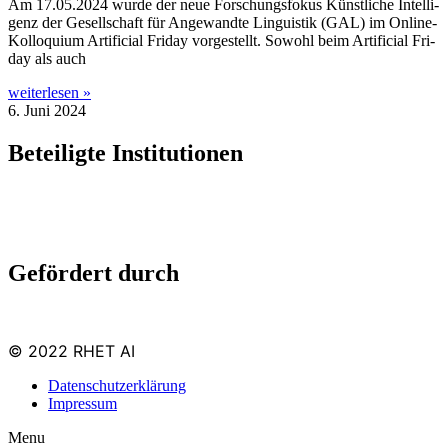
Am 17.05.2024 wur­de der neue For­schungs­fo­kus Künst­li­che Intel­li­
genz der Gesell­schaft für Ange­wand­te Lin­gu­is­tik (GAL) im Online-
Kol­­lo­­qui­um Arti­fi­ci­al Fri­day vor­ge­stellt. Sowohl beim Arti­fi­ci­al Fri­
day als auch
weiterlesen »
6. Juni 2024
Beteiligte Institutionen
Gefördert durch
© 2022 RHET AI
Datenschutzerklärung
Impressum
Menu