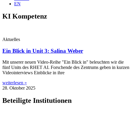
EN
KI Kompetenz
Aktuelles
Ein Blick in Unit 3: Salina Weber
Mit unse­rer neu­en Video-Rei­he "Ein Blick in" beleuch­ten wir die
fünf Units des RHET AI. For­schen­de des Zen­trums geben in kur­zen
Video­in­ter­views Ein­bli­cke in ihre
weiterlesen »
28. Oktober 2025
Beteiligte Institutionen