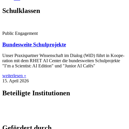
Schulklassen
Public Engagement
Bundesweite Schulprojekte
Unser Pra­xis­part­ner Wis­sen­schaft im Dia­log (WiD) führt in Koope­
ra­ti­on mit dem RHET AI Cen­ter die bun­des­wei­ten Schul­pro­jek­te
"I’m a Sci­en­tist: AI Edi­ti­on" und "Juni­or AI Cafés"
weiterlesen »
15. April 2026
Beteiligte Institutionen
Gefördert durch