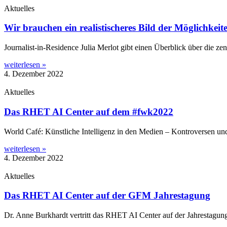
Aktuelles
Wir brauchen ein realistischeres Bild der Möglichkeit
Jour­na­­list-in-Resi­­dence Julia Mer­lot gibt einen Über­blick über die ze
weiterlesen »
4. Dezember 2022
Aktuelles
Das RHET AI Center auf dem #fwk2022
World Café: Künst­li­che Intel­li­genz in den Medi­en – Kon­tro­ver­sen und
weiterlesen »
4. Dezember 2022
Aktuelles
Das RHET AI Center auf der GFM Jahrestagung
Dr. Anne Burk­hardt ver­tritt das RHET AI Cen­ter auf der Jah­res­ta­gung