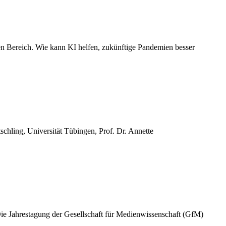
schen Bereich. Wie kann KI hel­fen, zukünf­ti­ge Pan­de­mien besser
sch­ling, Uni­ver­si­tät Tübin­gen, Prof. Dr. Annette
e Jah­res­ta­gung der Gesell­schaft für Medi­en­wis­sen­schaft (GfM)