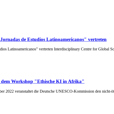
Jornadas de Estudios Latinoamericanos" vertreten
os Lati­no­ame­ri­ca­nos" ver­tre­ten Inter­di­sci­pli­na­ry Cent­re for Glo­b
f dem Workshop "Ethische KI in Afrika"
22 ver­an­stal­tet die Deut­sche UNESCO-Kom­­mis­­si­on den nicht-öffen­