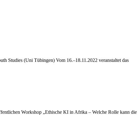
al South Stu­dies (Uni Tübin­gen) Vom 16.–18.11.2022 ver­an­stal­tet das
t­­li­chen Work­shop „Ethi­sche KI in Afri­ka – Wel­che Rol­le kann die