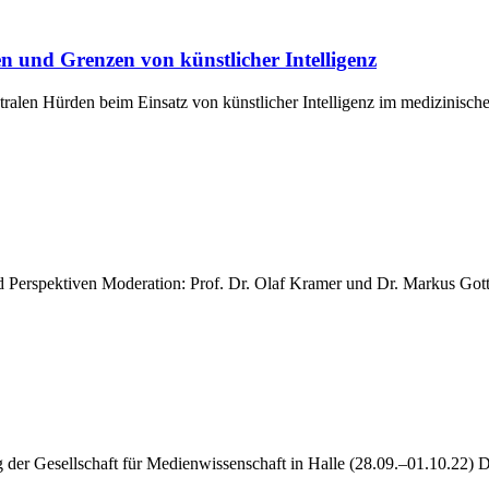
en und Grenzen von künstlicher Intelligenz
n­tra­len Hür­den beim Ein­satz von künst­li­cher Intel­li­genz im medi­zi­ni­
 Per­spek­ti­ven Mode­ra­ti­on: Prof. Dr. Olaf Kra­mer und Dr. Mar­kus Gott­
 der Gesell­schaft für Medi­en­wis­sen­schaft in Hal­le (28.09.–01.10.22) Di