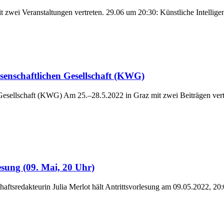
ei Ver­an­stal­tun­gen ver­tre­ten. 29.06 um 20:30: Künst­li­che Intel­li­
enschaftlichen Gesellschaft (KWG)
 Gesell­schaft (KWG) Am 25.–28.5.2022 in Graz mit zwei Bei­trä­gen ver­tre­te
lesung (09. Mai, 20 Uhr)
hafts­­­re­­dak­­teu­rin Julia Mer­lot hält Antritts­vor­le­sung am 09.05.2022