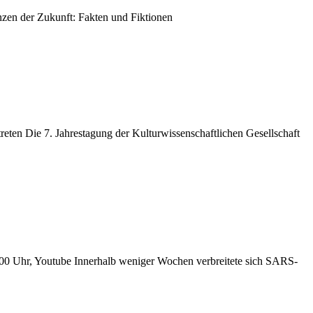
gen­zen der Zukunft: Fak­ten und Fiktionen
n Die 7. Jah­res­ta­gung der Kul­tur­wis­sen­schaft­li­chen Gesell­schaft
, 20:00 Uhr, You­tube Inner­halb weni­ger Wochen ver­brei­te­te sich SARS-