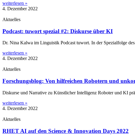
weiterlesen »
4. Dezember 2022
Aktuelles
Podcast: tuwort spezial #2: Diskurse über KI
Dr. Nina Kal­wa im Lin­gu­is­tik Pod­cast tuwort. In der Spe­zi­al­fol­ge d
weiterlesen »
4. Dezember 2022
Aktuelles
Forschungsblog: Von hilfreichen Robotern und unko
Dis­kur­se und Nar­ra­ti­ve zu Künst­li­cher Intel­li­genz Robo­ter und K
weiterlesen »
4. Dezember 2022
Aktuelles
RHET AI auf den Science & Innovation Days 2022