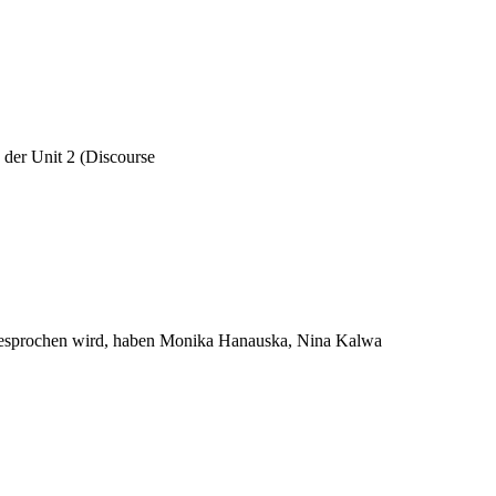
 der Unit 2 (Dis­cour­se
kurs gespro­chen wird, haben Moni­ka Hanaus­ka, Nina Kalwa