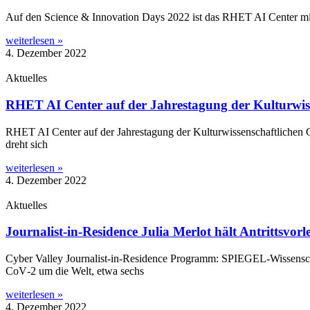
Auf den Sci­ence & Inno­va­ti­on Days 2022 ist das RHET AI Cen­ter mit zw
weiterlesen »
4. Dezember 2022
Aktuelles
RHET AI Center auf der Jahrestagung der Kulturwiss
RHET AI Cen­ter auf der Jah­res­ta­gung der Kul­tur­wis­sen­schaft­li­chen
dreht sich
weiterlesen »
4. Dezember 2022
Aktuelles
Journalist-in-Residence Julia Merlot hält Antrittsvor
Cyber Val­ley Jour­na­­list-in-Resi­­dence Pro­gramm: SPIE­­GEL-Wis­­sen­­sc
CoV‑2 um die Welt, etwa sechs
weiterlesen »
4. Dezember 2022