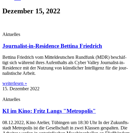
Dezember 15, 2022
Aktuelles
Journalist-in-Residence Bettina Friedrich
Bet­ti­na Fried­rich vom Mit­tel­deut­schen Rund­funk (MDR) beschäf­
tigt sich wäh­rend ihres Auf­ent­halts als Cyber Val­ley Jour­na­­list-in-
Resi­­dence mit der Nut­zung von künst­li­cher Intel­li­genz für die jour­
na­lis­ti­sche Arbeit.
weiterlesen »
15. Dezember 2022
Aktuelles
KI im Kino: Fritz Langs "Metropolis"
08.12.2022, Kino Ate­lier, Tübin­gen um 18:30 Uhr In der Zukunfts­
stadt Metro­po­lis ist die Gesell­schaft in zwei Klas­sen gespal­ten. Die