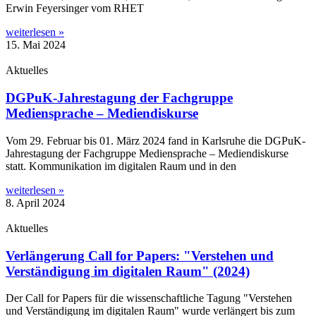
Erwin Feyer­sin­ger vom RHET
weiterlesen »
15. Mai 2024
Aktuelles
DGPuK-Jahrestagung der Fachgruppe
Mediensprache – Mediendiskurse
Vom 29. Febru­ar bis 01. März 2024 fand in Karls­ru­he die DGPuK-
Jah­­res­­ta­­gung der Fach­grup­pe Medi­en­spra­che – Medi­en­dis­kur­se
statt. Kom­mu­ni­ka­ti­on im digi­ta­len Raum und in den
weiterlesen »
8. April 2024
Aktuelles
Verlängerung Call for Papers: "Verstehen und
Verständigung im digitalen Raum" (2024)
Der Call for Papers für die wis­sen­schaft­li­che Tagung "Ver­ste­hen
und Ver­stän­di­gung im digi­ta­len Raum" wur­de ver­län­gert bis zum