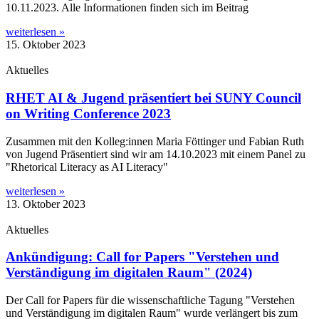
10.11.2023. Alle Infor­ma­tio­nen fin­den sich im Beitrag
weiterlesen »
15. Oktober 2023
Aktuelles
RHET AI & Jugend präsentiert bei SUNY Council
on Writing Conference 2023
Zusam­men mit den Kolleg:innen Maria Föt­tin­ger und Fabi­an Ruth
von Jugend Prä­sen­tiert sind wir am 14.10.2023 mit einem Panel zu
"Rhe­to­ri­cal Liter­acy as AI Literacy"
weiterlesen »
13. Oktober 2023
Aktuelles
Ankündigung: Call for Papers "Verstehen und
Verständigung im digitalen Raum" (2024)
Der Call for Papers für die wis­sen­schaft­li­che Tagung "Ver­ste­hen
und Ver­stän­di­gung im digi­ta­len Raum" wur­de ver­län­gert bis zum