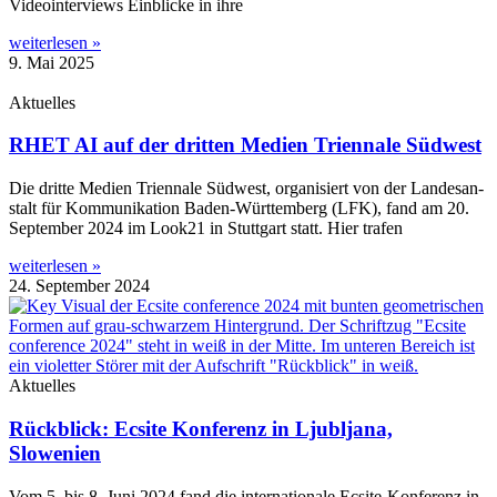
Video­in­ter­views Ein­bli­cke in ihre
weiterlesen »
9. Mai 2025
Aktuelles
RHET AI auf der dritten Medien Triennale Südwest
Die drit­te Medi­en Tri­en­na­le Süd­west, orga­ni­siert von der Lan­des­an­
stalt für Kom­mu­ni­ka­ti­on Baden-Wür­t­­te­m­­berg (LFK), fand am 20.
Sep­tem­ber 2024 im Look21 in Stutt­gart statt. Hier trafen
weiterlesen »
24. September 2024
Aktuelles
Rückblick: Ecsite Konferenz in Ljubljana,
Slowenien
Vom 5. bis 8. Juni 2024 fand die inter­na­tio­na­le Ecsi­­te-Kon­­­fe­­renz in