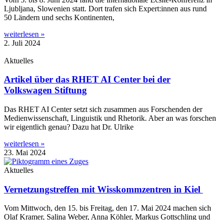
Ljublja­na, Slo­we­ni­en statt. Dort tra­fen sich Expert:innen aus rund
50 Län­dern und sechs Kontinenten,
weiterlesen »
2. Juli 2024
Aktuelles
Artikel über das RHET AI Center bei der
Volkswagen Stiftung
Das RHET AI Cen­ter setzt sich zusam­men aus For­schen­den der
Medi­en­wis­sen­schaft, Lin­gu­is­tik und Rhe­to­rik. Aber an was for­schen
wir eigent­lich genau? Dazu hat Dr. Ulrike
weiterlesen »
23. Mai 2024
Aktuelles
Vernetzungstreffen mit Wisskommzentren in Kiel
Vom Mitt­woch, den 15. bis Frei­tag, den 17. Mai 2024 machen sich
Olaf Kra­mer, Sali­na Weber, Anna Köh­ler, Mar­kus Gott­sch­ling und