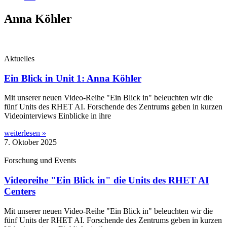
Anna Köhler
Aktuelles
Ein Blick in Unit 1: Anna Köhler
Mit unse­rer neu­en Video-Rei­he "Ein Blick in" beleuch­ten wir die
fünf Units des RHET AI. For­schen­de des Zen­trums geben in kur­zen
Video­in­ter­views Ein­bli­cke in ihre
weiterlesen »
7. Oktober 2025
Forschung und Events
Videoreihe "Ein Blick in" die Units des RHET AI
Centers
Mit unse­rer neu­en Video-Rei­he "Ein Blick in" beleuch­ten wir die
fünf Units der RHET AI. For­schen­de des Zen­trums geben in kur­zen